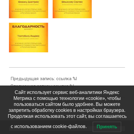
2015-
06-
Предыдущая запись: ссылка %l
01
Следующая запись: ссылка %l
Сайт использует сервис веб-аналитики Яндекс
Метрика с помощью технологии «cookie», чтобы
пользоваться сайтом было удобнее. Вы можете
запретить обработку cookies в настройках браузера.
Продолжая использовать этот сайт, вы соглашаетесь
с использованием cookie-файлов.
Принять
© 2026 ГБПОУ РХ ТКХиС