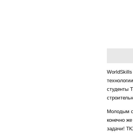
WorldSkill
технологии
студенты Т
строительн
Молодым св
конечно же
задачи! ТК