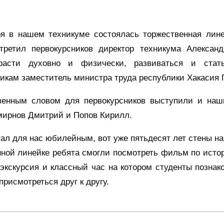
я в нашем техникуме состоялась торжественная лине
третил первокурсников директор техникума Алексан
 расти духовно и физически, развиваться и ста
икам заместитель министра труда республики Хакасия 
венным словом для первокурсников выступили и наш
мирнов Дмитрий и Попов Кирилл.
тал для нас юбилейным, вот уже пятьдесят лет стены н
ной линейке ребята смогли посмотреть фильм по истор
экскурсия и классный час на котором студенты познак
присмотреться друг к другу.