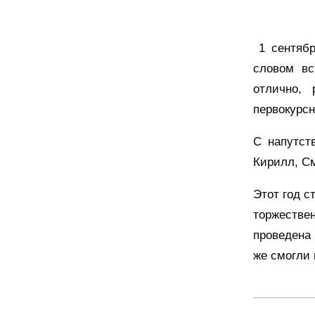
1 сентябр
словом вс
отлично,
первокурсн
С напутст
Кирилл, С
Этот год с
торжествен
проведена 
же смогли 
2018-