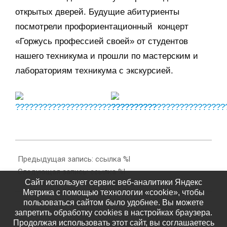
открытых дверей. Будущие абитуриенты
посмотрели профориентационный концерт
«Горжусь профессией своей» от студентов
нашего техникума и прошли по мастерским и
лабораториям техникума с экскурсией.
2016-
04-
Предыдущая запись: ссылка %l
25
Следующая запись: ссылка %l
Сайт использует сервис веб-аналитики Яндекс
Метрика с помощью технологии «cookie», чтобы
пользоваться сайтом было удобнее. Вы можете
запретить обработку cookies в настройках браузера.
Продолжая использовать этот сайт, вы соглашаетесь