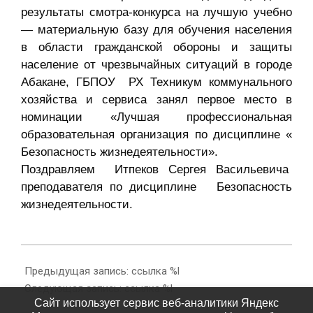
результаты смотра-конкурса на лучшую учебно
— материальную базу для обучения населения
в области гражданской обороны и защиты
население от чрезвычайных ситуаций в городе
Абакане, ГБПОУ РХ Техникум коммунального
хозяйства и сервиса занял первое место в
номинации «Лучшая профессиональная
образовательная организация по дисциплине «
Безопасность жизнедеятельности».
Поздравляем Итпеков Сергея Васильевича
преподавателя по дисциплине Безопасность
жизнедеятельности.
2016-
09-
Предыдущая запись: ссылка %l
28
Следующая запись: ссылка %l
Сайт использует сервис веб-аналитики Яндекс