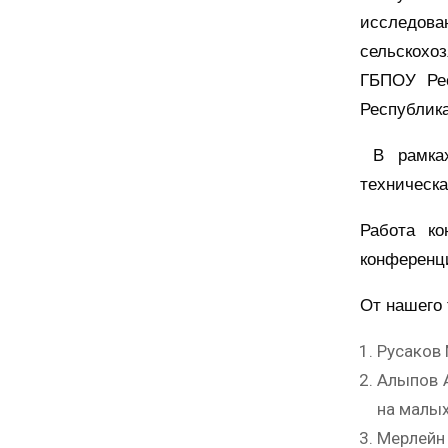
исследова
сельскохо
ГБПОУ Рес
Республика
В рамках 
техническа
Работа ко
конференц
От нашего 
Русаков 
Алыпов А
на малых
Мерлейн 