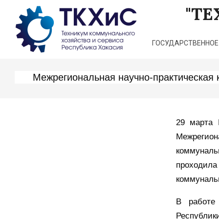
Перейти
"Т
к
содержимому
ГОСУДАРСТВЕННОЕ
Межрегиональная научно-практическая 
29 марта 
Межрег
коммуналь
проходила
коммунальн
В работе 
Республи