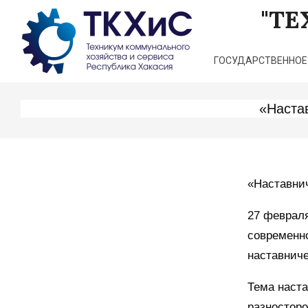
Перейти
"Т
к
содержимому
ГОСУДАРСТВЕННОЕ
«Наста
«Наставнич
27 февраля
современно
наставниче
Тема наста
разносторо