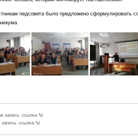
стникам педсовета было предложено сформулировать со
хникума
 запись: ссылка %l
запись: ссылка %l