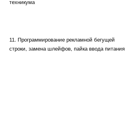
техникума
11. Программирование рекламной бегущей
строки, замена шлейфов, пайка ввода питания
12. Отрисовка и создание вывески сувенирная
лавка. Окрашивание в золотой цвет