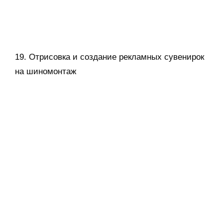
2020-
10-
22
© 2026 ГБПОУ РХ ТКХиС