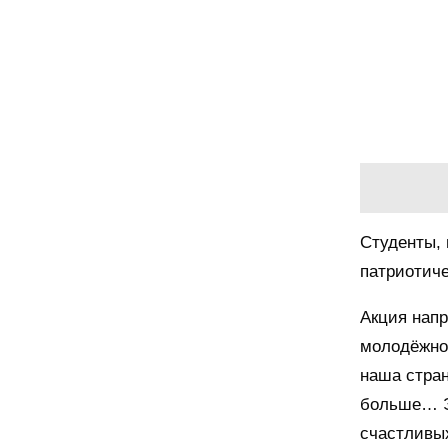
Студенты, 
патриотиче
Акция напр
молодёжной
наша стран
больше… Э
счастливы