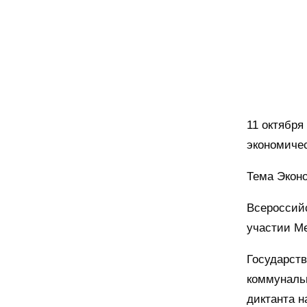
11 октября
экономичес
Тема Эконо
Всероссий
участии М
Государст
коммунальн
диктанта н