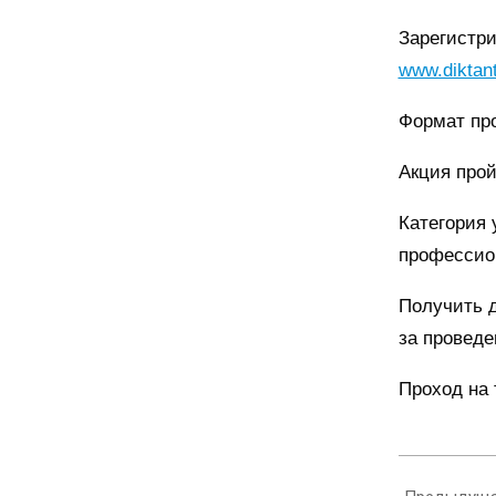
Зарегистри
www.diktant
Формат про
Акция прой
Категория 
профессио
Получить 
за проведе
Проход на
2022-