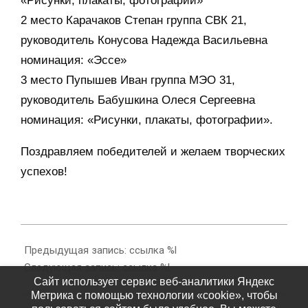
«Рисунки, плакаты, фотографии»
2 место Карачаков Степан группа СВК 21,
руководитель Конусова Надежда Васильевна
номинация: «Эссе»
3 место Пупышев Иван группа МЭО 31,
руководитель Бабушкина Олеся Сергеевна
номинация: «Рисунки, плакаты, фотографии».
Поздравляем победителей и желаем творческих
успехов!
2023-
01-
Предыдущая запись: ссылка %l
17
Следующая запись: ссылка %l
Сайт использует сервис веб-аналитики Яндекс
Метрика с помощью технологии «cookie», чтобы