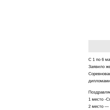
С 1 по 6 м
Заявило же
Соревнова
дипломам
Поздравля
1 место -С
2 место — 