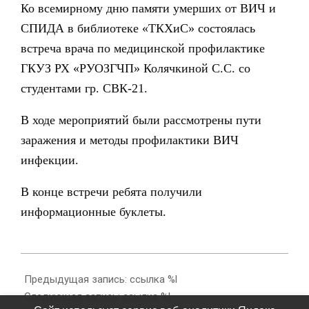
Ко всемирному дню памяти умерших от ВИЧ и
СПИДА в библиотеке «ТКХиС» состоялась
встреча врача по медицинской профилактике
ГКУЗ РХ «РУОЗГЧП» Колячкиной С.С. со
студентами гр. СВК-21.
В ходе мероприятий были рассмотрены пути
заражения и методы профилактики ВИЧ
инфекции.
В конце встречи ребята получили
информационные буклеты.
2023-
05-
Предыдущая запись: ссылка %l
25
Следующая запись: ссылка %l