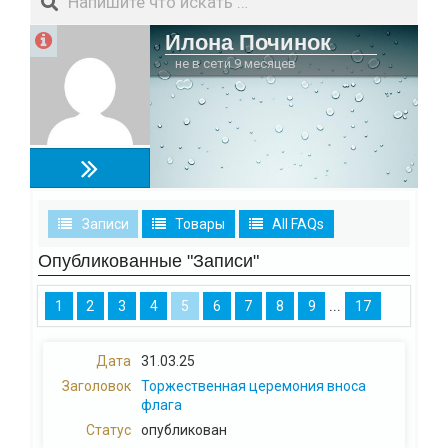
Илона Починок
не в сети 9 месяцев
Записи
Товары
All FAQs
Опубликованные "Записи"
...
1
2
3
4
5
6
7
8
9
17
31.03.25
Торжественная церемония вноса
флага
опубликован