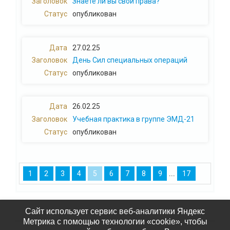
Знаете ли вы свои права?
опубликован
27.02.25
День Сил специальных операций
опубликован
26.02.25
Учебная практика в группе ЭМД-21
опубликован
...
1
2
3
4
5
6
7
8
9
17
Сайт использует сервис веб-аналитики Яндекс
Метрика с помощью технологии «cookie», чтобы
2021-