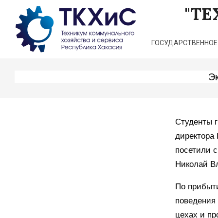
Перейти
"Т
к
содержимому
ГОСУДАРСТВЕННОЕ
Э
Студенты г
директора
посетили с
Николай В
По прибыти
поведения 
цехах и пр