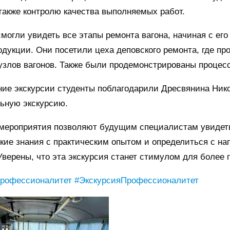
 также контролю качества выполняемых работ.
могли увидеть все этапы ремонта вагона, начиная с его
одукции. Они посетили цеха деповского ремонта, где п
узлов вагонов. Также были продемонстрированы процес
ние экскурсии студенты поблагодарили Дресвянина Ник
ьную экскурсию.
мероприятия позволяют будущим специалистам увидеть
кие знания с практическим опытом и определиться с н
Уверены, что эта экскурсия станет стимулом для более
рофессионалитет
#ЭкскурсияПрофессионалитет