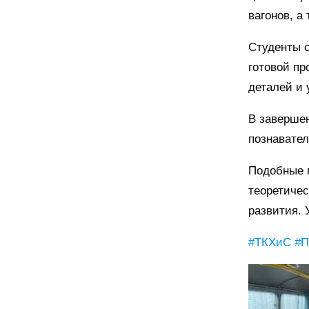
вагонов, а
Студенты с
готовой пр
деталей и 
В заверше
познавател
Подобные 
теоретичес
развития. 
#ТКХиС
#П