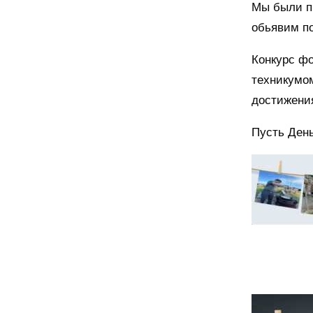
Мы были п
обьявим п
Конкурс фо
техникумом
достижени
Пусть День