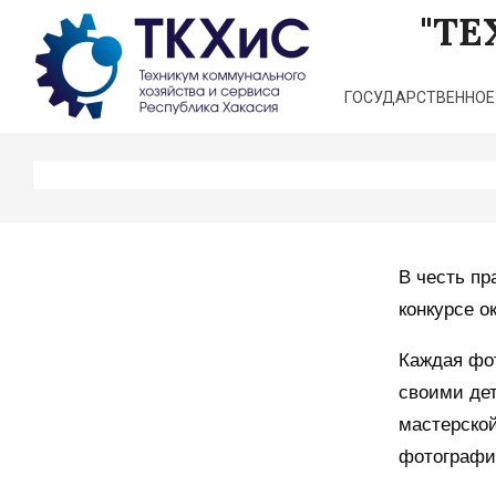
Перейти
"Т
к
содержимому
ГОСУДАРСТВЕННОЕ
В честь пр
конкурсе о
Каждая фот
своими дет
мастерской
фотографии